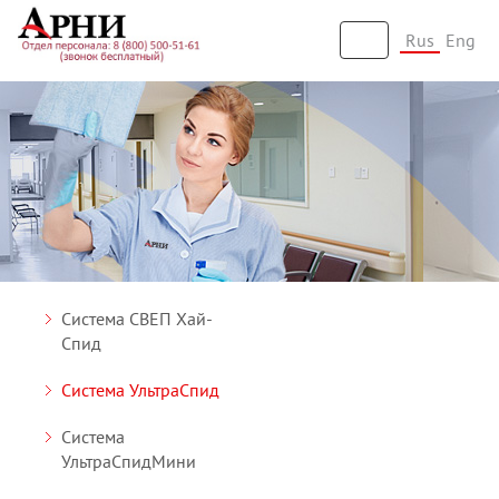
Rus
Eng
Toggle
navigation
Система СВЕП Хай-
Спид
Система УльтраСпид
Система
УльтраСпидМини