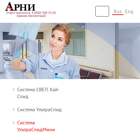
Rus
Eng
Toggle
navigation
Система СВЕП Хай-
Спид
Система УльтраСпид
Система
УльтраСпидМини